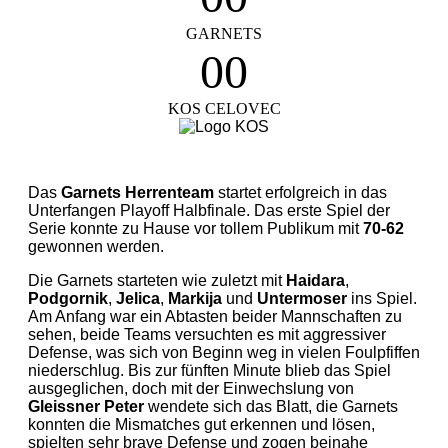
GARNETS
1
1
0
0
2
2
KOS CELOVEC
1
1
3
3
2
2
Das
Garnets Herrenteam
startet erfolgreich in das
4
4
Unterfangen Playoff Halbfinale. Das erste Spiel der
3
3
Serie konnte zu Hause vor tollem Publikum mit
70-62
gewonnen werden.
5
5
Die Garnets starteten wie zuletzt mit
Haidara
,
4
4
Podgornik
,
Jelica
,
Markija
und
Untermoser
ins Spiel.
Am Anfang war ein Abtasten beider Mannschaften zu
6
6
sehen, beide Teams versuchten es mit aggressiver
5
5
Defense, was sich von Beginn weg in vielen Foulpfiffen
niederschlug. Bis zur fünften Minute blieb das Spiel
7
7
ausgeglichen, doch mit der Einwechslung von
6
6
Gleissner Peter
wendete sich das Blatt, die Garnets
konnten die Mismatches gut erkennen und lösen,
spielten sehr brave Defense und zogen beinahe