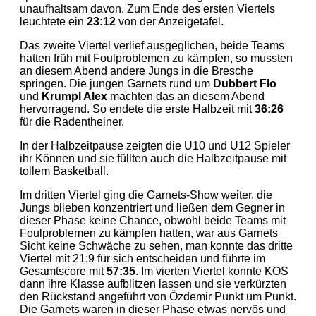
8
8
7
7
unaufhaltsam davon. Zum Ende des ersten Viertels
leuchtete ein
23:12
von der Anzeigetafel.
9
9
Das zweite Viertel verlief ausgeglichen, beide Teams
8
8
hatten früh mit Foulproblemen zu kämpfen, so mussten
an diesem Abend andere Jungs in die Bresche
0
0
springen. Die jungen Garnets rund um
Dubbert Flo
9
9
und
Krumpl Alex
machten das an diesem Abend
hervorragend. So endete die erste Halbzeit mit
36:26
für die Radentheiner.
0
0
In der Halbzeitpause zeigten die U10 und U12 Spieler
ihr Können und sie füllten auch die Halbzeitpause mit
tollem Basketball.
Im dritten Viertel ging die Garnets-Show weiter, die
Jungs blieben konzentriert und ließen dem Gegner in
dieser Phase keine Chance, obwohl beide Teams mit
Foulproblemen zu kämpfen hatten, war aus Garnets
Sicht keine Schwäche zu sehen, man konnte das dritte
Viertel mit 21:9 für sich entscheiden und führte im
Gesamtscore mit
57:35
. Im vierten Viertel konnte KOS
dann ihre Klasse aufblitzen lassen und sie verkürzten
den Rückstand angeführt von Özdemir Punkt um Punkt.
Die Garnets waren in dieser Phase etwas nervös und