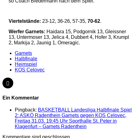
so Coach Biedermann nach dem Spiel.
Viertelstände:
23-12, 36-26, 57-35,
70-62
.
Werfer Garnets:
Haidara 15, Podgornik 13, Gleissner
13, Untermoser 13, Jelica 4, Dubbert 4, Hofer 3, Krumpl
2, Markija 2, Jaunig 1, Omeragic.
Garnets
Halbfinale
Heimspiel
KOS Celovec
Ein Kommentar
Pingback:
BASKETBALL Landesliga Halbfinale Spiel
2: ASKÖ Radenthein Garnets gegen KOS Celovec,
Freitag 31.03. 19:45 Uhr Sporthalle St. Peter in
Klagenfurt – Garnets Radenthein
Kommentare sind geschlossen.