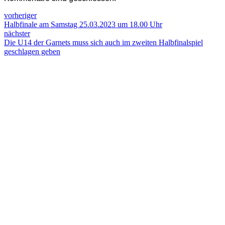
vorheriger
Halbfinale am Samstag 25.03.2023 um 18.00 Uhr
nächster
Die U14 der Garnets muss sich auch im zweiten Halbfinalspiel
geschlagen geben
Komm zu den
GARNETS
Die Garnets wollen in erster Linie eine Plattform für den
Breitensport Basketball sein.