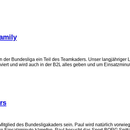
Family
in der Bundesliga ein Teil des Teamkaders. Unser langjähriger 
iviert und wird auch in der B2L alles geben und um Einsatzminut
rs
Mitglied des Bundesligakaders sein. Paul wird natürlich vorwie
re Einsatzminute kämpfen. Paul besucht das Sport-BORG Spittal