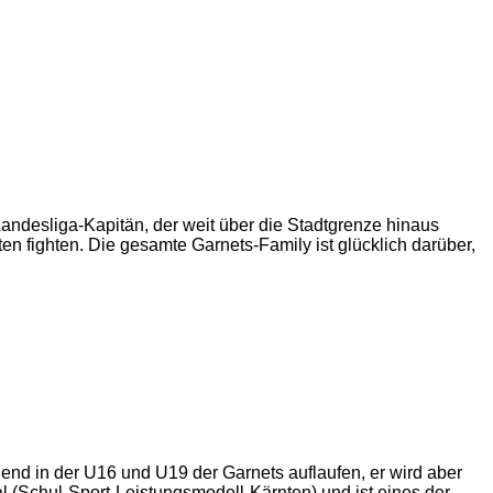
Landesliga-Kapitän, der weit über die Stadtgrenze hinaus
en fighten. Die gesamte Garnets-Family ist glücklich darüber,
gend in der U16 und U19 der Garnets auflaufen, er wird aber
 (Schul-Sport-Leistungsmodell-Kärnten) und ist eines der