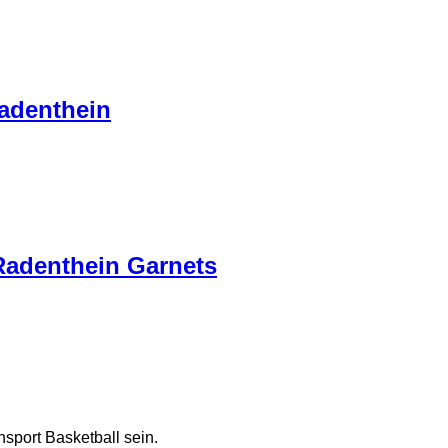
Radenthein
Radenthein Garnets
nsport Basketball sein.