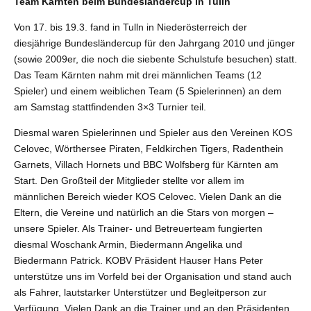
Team Kärnten beim Bundesländercup in Tulln
Von 17. bis 19.3. fand in Tulln in Niederösterreich der
diesjährige Bundesländercup für den Jahrgang 2010 und jünger
(sowie 2009er, die noch die siebente Schulstufe besuchen) statt.
Das Team Kärnten nahm mit drei männlichen Teams (12
Spieler) und einem weiblichen Team (5 Spielerinnen) an dem
am Samstag stattfindenden 3×3 Turnier teil.
Diesmal waren Spielerinnen und Spieler aus den Vereinen KOS
Celovec, Wörthersee Piraten, Feldkirchen Tigers, Radenthein
Garnets, Villach Hornets und BBC Wolfsberg für Kärnten am
Start. Den Großteil der Mitglieder stellte vor allem im
männlichen Bereich wieder KOS Celovec. Vielen Dank an die
Eltern, die Vereine und natürlich an die Stars von morgen –
unsere Spieler. Als Trainer- und Betreuerteam fungierten
diesmal Woschank Armin, Biedermann Angelika und
Biedermann Patrick. KOBV Präsident Hauser Hans Peter
unterstütze uns im Vorfeld bei der Organisation und stand auch
als Fahrer, lautstarker Unterstützer und Begleitperson zur
Verfügung. Vielen Dank an die Trainer und an den Präsidenten.