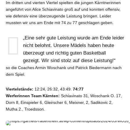
8
8
8
8
Im dritten und vierten Viertel spielten die jungen Kärntnerinnen
angeführt von Alice Schiavinato groß auf und konnten offensiv,
9
9
9
9
wie defensiv eine überzeugende Leistung bringen. Leider
0
0
0
0
mussten wir uns am Ende mit 74 zu 77 geschlagen geben.
„Eine sehr gute Leistung wurde am Ende leider
nicht belohnt. Unsere Mädels haben heute
überzeugt und richtig guten Basketball
gezeigt. Wir sind stolz auf diese Leistung!“
so die Coaches Armin Woschank und Patrick Biedermann nach
dem Spiel.
Viertelstände:
12:24, 26:32, 43:49.
74:77
Werferinnen Team Kärnten:
Schiavinato 31, Woschank O. 17,
Dorn 8, Einspieler 6, Gleirscher 6, Meixner, 2, Sadikovic 2,
Mutha 2., Troedsson.