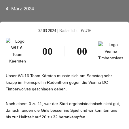
4. März 2024
02.03.2024 | Radenthein | WU16
0
0
0
0
1
1
1
1
2
2
2
2
Unser WU16 Team Kärnten musste sich am Samstag sehr
3
3
3
3
knapp im Heimspiel in Radenthein gegen die Vienna DC
4
4
4
4
Timberwolves geschlagen geben.
5
5
5
5
Nach einem 0 zu 11, war der Start ergebnistechnisch nicht gut,
6
6
6
6
danach fanden die Girls besser ins Spiel und wir konnten uns
bis zur Halbzeit auf 26 zu 32 herankämpfen.
7
7
7
7