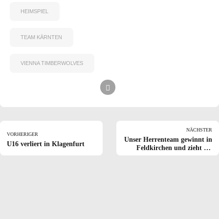
HEIMSPIEL
TEAM KÄRNTEN
VIENNA TIMBERWOLVES
NÄCHSTER
VORHERIGER
Unser Herrenteam gewinnt in
U16 verliert in Klagenfurt
Feldkirchen und zieht ins
Finale ein