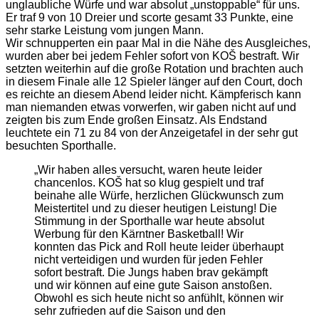
unglaubliche Würfe und war absolut „unstoppable“ für uns.
Er traf 9 von 10 Dreier und scorte gesamt 33 Punkte, eine
sehr starke Leistung vom jungen Mann.
Wir schnupperten ein paar Mal in die Nähe des Ausgleiches,
wurden aber bei jedem Fehler sofort von KOŠ bestraft. Wir
setzten weiterhin auf die große Rotation und brachten auch
in diesem Finale alle 12 Spieler länger auf den Court, doch
es reichte an diesem Abend leider nicht. Kämpferisch kann
man niemanden etwas vorwerfen, wir gaben nicht auf und
zeigten bis zum Ende großen Einsatz. Als Endstand
leuchtete ein 71 zu 84 von der Anzeigetafel in der sehr gut
besuchten Sporthalle.
„Wir haben alles versucht, waren heute leider
chancenlos. KOŠ hat so klug gespielt und traf
beinahe alle Würfe, herzlichen Glückwunsch zum
Meistertitel und zu dieser heutigen Leistung! Die
Stimmung in der Sporthalle war heute absolut
Werbung für den Kärntner Basketball! Wir
konnten das Pick and Roll heute leider überhaupt
nicht verteidigen und wurden für jeden Fehler
sofort bestraft. Die Jungs haben brav gekämpft
und wir können auf eine gute Saison anstoßen.
Obwohl es sich heute nicht so anfühlt, können wir
sehr zufrieden auf die Saison und den