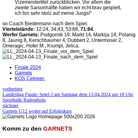
Vizemeistertitel zurückblicken. Vor allem die
zweite Saisonhälfte haben wir echt brav gespielt,
ich bin sehr stolz auf meine Jungs!“
so Coach Biedermann nach dem Spiel.
Viertelstände:
12:24, 34:43, 53:68,
71:84
.
Werfer Garnets:
Podgornik 19, Markt 14, Markija 14, Polanig
8, Jaunig 8, Kerschbaumer 4, Dubbert 2, Untermoser 2,
Omeragic, Hofer M., Krumpl, Jelica.
Finale 2024
Garnets
KOS Celovec
vorheriger
Landesliga Finale: Spiel 2 am Samstag dem 13.04.2024 um 18 Uhr
Sporthalle Radenthein
nächster
Garnets U12 weiter auf Erfolgskurs
Komm zu den
GARNETS