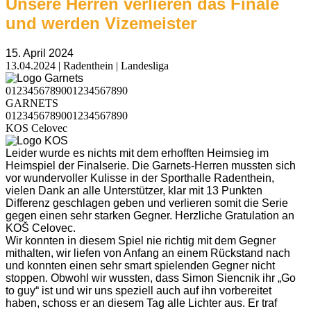
Unsere Herren verlieren das Finale
und werden Vizemeister
15. April 2024
13.04.2024 | Radenthein | Landesliga
0
1
2
3
4
5
6
7
8
9
0
0
1
2
3
4
5
6
7
8
9
0
GARNETS
0
1
2
3
4
5
6
7
8
9
0
0
1
2
3
4
5
6
7
8
9
0
KOS Celovec
Leider wurde es nichts mit dem erhofften Heimsieg im
Heimspiel der Finalserie. Die Garnets-Herren mussten sich
vor wundervoller Kulisse in der Sporthalle Radenthein,
vielen Dank an alle Unterstützer, klar mit 13 Punkten
Differenz geschlagen geben und verlieren somit die Serie
gegen einen sehr starken Gegner. Herzliche Gratulation an
KOŠ Celovec.
Wir konnten in diesem Spiel nie richtig mit dem Gegner
mithalten, wir liefen von Anfang an einem Rückstand nach
und konnten einen sehr smart spielenden Gegner nicht
stoppen. Obwohl wir wussten, dass Simon Siencnik ihr „Go
to guy“ ist und wir uns speziell auch auf ihn vorbereitet
haben, schoss er an diesem Tag alle Lichter aus. Er traf