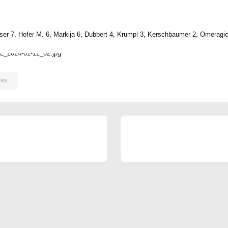
0
0
0
0
ser 7, Hofer M. 6, Markija 6, Dubbert 4, Krumpl 3, Kerschbaumer 2, Omeragic 
ERS