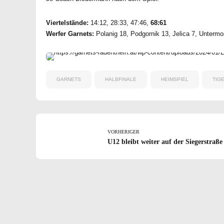
Viertelstände:
14:12, 28:33, 47:46,
68:61
Werfer Garnets:
Polanig 18, Podgornik 13, Jelica 7, Untermo
GARNETS
HALBFINALE
HEIMSPIEL
TIG
VORHERIGER
U12 bleibt weiter auf der Siegerstraße