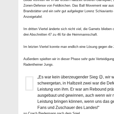
Zonen-Defense von Feldkirchen. Das Ball Movement war ausba
Brandstätter und ein sehr gut aufgelegter Lorenz Schiavianto
Anzeigetafel.
Im dritten Viertel änderte sich nicht viel, die Garnets blieb
drei Abschnitten 47 zu 46 für die Heimmannschaft.
Im letzten Viertel konnte man endlich eine Lösung gegen die 
Außerdem spielten wir in dieser Phase sehr gute Verteidigung
Radentheiner Jungs.
„Es war kein überzeugender Sieg 😉, wir wa
schwergetan, in Halbzeit zwei war die Def
Leistung von ihm. Er war am Rebound präs
ausgebaut und gewinnen, auch wenn wir nich
Leistung bringen können, wenn uns das gel
Fans und Zuschauer des Landes!“
so Coach Biedermann nach dem Spiel.