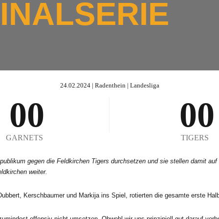
INALSERIE
24.02.2024 | Radenthein | Landesliga
0
0
0
0
1
1
1
1
GARNETS
TIGERS
ikum gegen die Feldkirchen Tigers durchsetzen und sie stellen damit auf 1 z
2
2
2
2
ldkirchen weiter.
ubbert, Kerschbaumer und Markija ins Spiel, rotierten die gesamte erste Halbz
umindest offensiv nicht umsetzen. Obwohl wir uns prinzipiell gut darauf vorbe