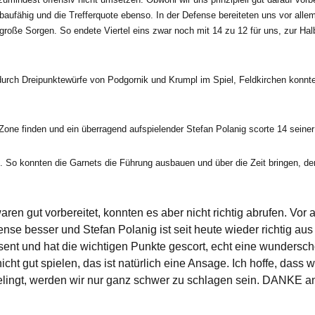
3
3
3
3
ufähig und die Trefferquote ebenso. In der Defense bereiteten uns vor alle
4
4
4
4
 große Sorgen. So endete Viertel eins zwar noch mit 14 zu 12 für uns, zur Hal
5
5
5
5
en durch Dreipunktewürfe von Podgornik und Krumpl im Spiel, Feldkirchen konnt
Zone finden und ein überragend aufspielender Stefan Polanig scorte 14 seiner
6
6
6
6
. So konnten die Garnets die Führung ausbauen und über die Zeit bringen, de
7
7
7
7
ren gut vorbereitet, konnten es aber nicht richtig abrufen. Vor 
ense besser und Stefan Polanig ist seit heute wieder richtig a
8
8
8
8
ent und hat die wichtigen Punkte gescort, echt eine wundersch
t gut spielen, das ist natürlich eine Ansage. Ich hoffe, dass w
ingt, werden wir nur ganz schwer zu schlagen sein. DANKE an d
9
9
9
9