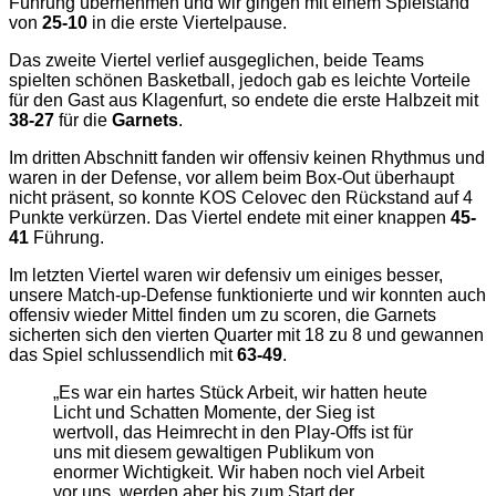
Führung übernehmen und wir gingen mit einem Spielstand
von
25-10
in die erste Viertelpause.
Das zweite Viertel verlief ausgeglichen, beide Teams
spielten schönen Basketball, jedoch gab es leichte Vorteile
für den Gast aus Klagenfurt, so endete die erste Halbzeit mit
38-27
für die
Garnets
.
Im dritten Abschnitt fanden wir offensiv keinen Rhythmus und
waren in der Defense, vor allem beim Box-Out überhaupt
nicht präsent, so konnte KOS Celovec den Rückstand auf 4
Punkte verkürzen. Das Viertel endete mit einer knappen
45-
41
Führung.
Im letzten Viertel waren wir defensiv um einiges besser,
unsere Match-up-Defense funktionierte und wir konnten auch
offensiv wieder Mittel finden um zu scoren, die Garnets
sicherten sich den vierten Quarter mit 18 zu 8 und gewannen
das Spiel schlussendlich mit
63-49
.
„Es war ein hartes Stück Arbeit, wir hatten heute
Licht und Schatten Momente, der Sieg ist
wertvoll, das Heimrecht in den Play-Offs ist für
uns mit diesem gewaltigen Publikum von
enormer Wichtigkeit. Wir haben noch viel Arbeit
vor uns, werden aber bis zum Start der