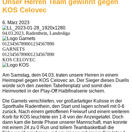
Unser Herren Team gewinnt gegen
KOS Celovec
6. März 2023
04.03.2023, Radenthein, Landesliga
0
1
2
3
4
5
6
7
8
9
0
0
1
2
3
4
5
6
7
8
9
0
GARNETS
0
1
2
3
4
5
6
7
8
9
0
0
1
2
3
4
5
6
7
8
9
0
KOS CELOVEC
Am Samstag, dem 04.03. traten unsere Herren in einem
Heimspiel gegen KOS Celovec an. Der Sieger dieses Duells
würde sich den zweiten Tabellenplatz und somit den
Heimvorteil in der Play-Off Halbfinalserie sichern.
Die Garnets verschliefen, vor großartartiger Kulisse in der
Sporthalle Radenthein, den Start und lagen schnell mit 0-6
zurück. Nach einem getroffenen Freiwurf und einem weiteren
Korb für KOS leuchtete ein 1-8 von der Anzeigetafel. Doch
dann kam die beste Phase unserer Mannschaft, man konnte
mit einem 24 zu 0 Run und tollem Teambasketball die