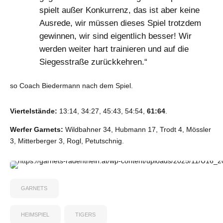
9
9
9
9
spielt außer Konkurrenz, das ist aber keine
Ausrede, wir müssen dieses Spiel trotzdem
0
0
0
0
gewinnen, wir sind eigentlich besser! Wir
werden weiter hart trainieren und auf die
Siegesstraße zurückkehren.“
so Coach Biedermann nach dem Spiel.
Viertelstände:
13:14, 34:27, 45:43, 54:54,
61:64
.
Werfer Garnets:
Wildbahner 34, Hubmann 17, Trodt 4, Mössler
3, Mitterberger 3, Rogl, Petutschnig.
GARNETS
HEIMSPIEL
TIGERS