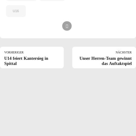
U16
VORHERIGER
NÄCHSTER
U14 feiert Kantersieg in
Unser Herren-Team gewinnt
Spittal
das Auftaktspiel
Komm zu den
GARNETS