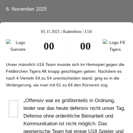
6. November 2025
05.11.2025 | Radenthein | U16
0
0
0
0
1
1
1
1
2
2
2
2
Unser männlich U16 Team musste sich im Heimspiel gegen die
Feldkirchen Tigers AK knapp geschlagen geben. Nachdem es
3
3
3
3
nach 4 Vierteln 54 zu 54 unentschieden stand, ging es in die
4
4
4
4
Verlängerung, wo man mit 61 zu 64 den Kürzeren zog.
5
5
5
5
„Offensiv war es größtenteils in Ordnung,
6
6
6
6
leider war das heute defensiv nicht unser Tag,
7
7
7
7
Defense ohne ordentliche Beinarbeit und
Kommunikation ist nicht möglich. Das
8
8
8
8
gegnerische Team hat einige U18 Spieler und