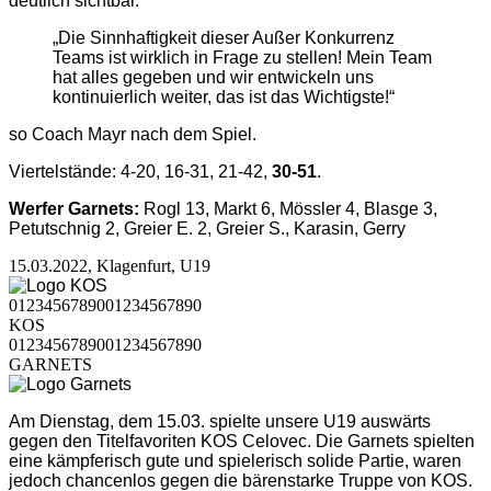
deutlich sichtbar.
„Die Sinnhaftigkeit dieser Außer Konkurrenz
Teams ist wirklich in Frage zu stellen! Mein Team
hat alles gegeben und wir entwickeln uns
kontinuierlich weiter, das ist das Wichtigste!“
so Coach Mayr nach dem Spiel.
Viertelstände: 4-20, 16-31, 21-42,
30-51
.
Werfer Garnets:
Rogl 13, Markt 6, Mössler 4, Blasge 3,
Petutschnig 2, Greier E. 2, Greier S., Karasin, Gerry
15.03.2022, Klagenfurt, U19
0
1
2
3
4
5
6
7
8
9
0
0
1
2
3
4
5
6
7
8
9
0
KOS
0
1
2
3
4
5
6
7
8
9
0
0
1
2
3
4
5
6
7
8
9
0
GARNETS
Am Dienstag, dem 15.03. spielte unsere U19 auswärts
gegen den Titelfavoriten KOS Celovec. Die Garnets spielten
eine kämpferisch gute und spielerisch solide Partie, waren
jedoch chancenlos gegen die bärenstarke Truppe von KOS.