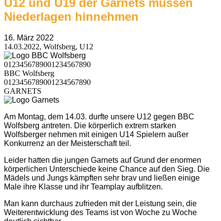
U12 und U19 der Garnets müssen
Niederlagen hinnehmen
16. März 2022
14.03.2022, Wolfsberg, U12
0
1
2
3
4
5
6
7
8
9
0
0
1
2
3
4
5
6
7
8
9
0
BBC Wolfsberg
0
1
2
3
4
5
6
7
8
9
0
0
1
2
3
4
5
6
7
8
9
0
GARNETS
Am Montag, dem 14.03. durfte unsere U12 gegen BBC
Wolfsberg antreten. Die körperlich extrem starken
Wolfsberger nehmen mit einigen U14 Spielern außer
Konkurrenz an der Meisterschaft teil.
Leider hatten die jungen Garnets auf Grund der enormen
körperlichen Unterschiede keine Chance auf den Sieg. Die
Mädels und Jungs kämpften sehr brav und ließen einige
Male ihre Klasse und ihr Teamplay aufblitzen.
Man kann durchaus zufrieden mit der Leistung sein, die
Weiterentwicklung des Teams ist von Woche zu Woche