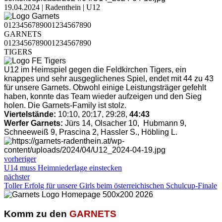
19.04.2024 | Radenthein | U12
0
1
2
3
4
5
6
7
8
9
0
0
1
2
3
4
5
6
7
8
9
0
GARNETS
0
1
2
3
4
5
6
7
8
9
0
0
1
2
3
4
5
6
7
8
9
0
TIGERS
U12 im Heimspiel gegen die Feldkirchen Tigers, ein
knappes und sehr ausgeglichenes Spiel, endet mit 44 zu 43
für unsere Garnets. Obwohl einige Leistungsträger gefehlt
haben, konnte das Team wieder aufzeigen und den Sieg
holen. Die Garnets-Family ist stolz.
Viertelstände:
10:10, 20:17, 29:28,
44:43
Werfer Garnets:
Jürs 14, Olsacher 10, Hubmann 9,
Schneeweiß 9, Prascina 2, Hassler S., Höbling L.
vorheriger
U14 muss Heimniederlage einstecken
nächster
Toller Erfolg für unsere Girls beim österreichischen Schulcup-Finale
Komm zu den
GARNETS