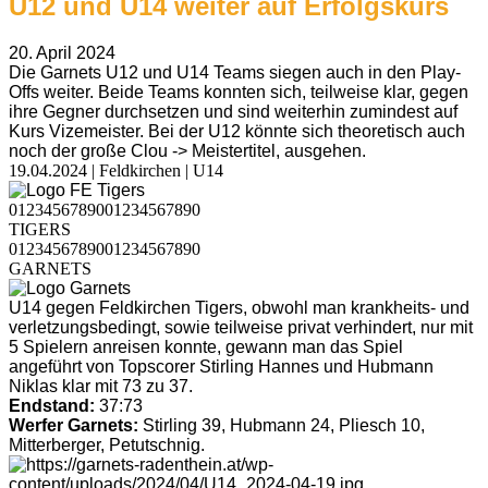
U12 und U14 weiter auf Erfolgskurs
20. April 2024
Die Garnets U12 und U14 Teams siegen auch in den Play-
Offs weiter. Beide Teams konnten sich, teilweise klar, gegen
ihre Gegner durchsetzen und sind weiterhin zumindest auf
Kurs Vizemeister. Bei der U12 könnte sich theoretisch auch
noch der große Clou -> Meistertitel, ausgehen.
19.04.2024 | Feldkirchen | U14
0
1
2
3
4
5
6
7
8
9
0
0
1
2
3
4
5
6
7
8
9
0
TIGERS
0
1
2
3
4
5
6
7
8
9
0
0
1
2
3
4
5
6
7
8
9
0
GARNETS
U14 gegen Feldkirchen Tigers, obwohl man krankheits- und
verletzungsbedingt, sowie teilweise privat verhindert, nur mit
5 Spielern anreisen konnte, gewann man das Spiel
angeführt von Topscorer Stirling Hannes und Hubmann
Niklas klar mit 73 zu 37.
Endstand:
37:73
Werfer Garnets:
Stirling 39, Hubmann 24, Pliesch 10,
Mitterberger, Petutschnig.