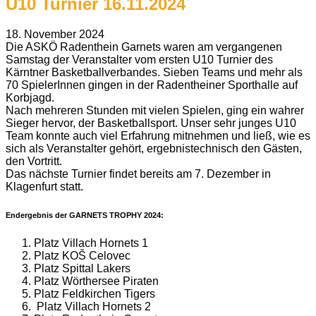
U10 Turnier 16.11.2024
18. November 2024
Die ASKÖ Radenthein Garnets waren am vergangenen
Samstag der Veranstalter vom ersten U10 Turnier des
Kärntner Basketballverbandes. Sieben Teams und mehr als
70 SpielerInnen gingen in der Radentheiner Sporthalle auf
Korbjagd.
Nach mehreren Stunden mit vielen Spielen, ging ein wahrer
Sieger hervor, der Basketballsport. Unser sehr junges U10
Team konnte auch viel Erfahrung mitnehmen und ließ, wie es
sich als Veranstalter gehört, ergebnistechnisch den Gästen,
den Vortritt.
Das nächste Turnier findet bereits am 7. Dezember in
Klagenfurt statt.
Endergebnis der GARNETS TROPHY 2024:
Platz Villach Hornets 1
Platz KOŠ Celovec
Platz Spittal Lakers
Platz Wörthersee Piraten
Platz Feldkirchen Tigers
Platz Villach Hornets 2