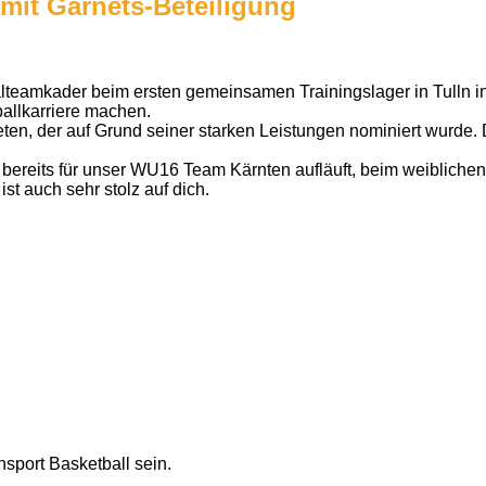
mit Garnets-Beteiligung
lteamkader beim ersten gemeinsamen Trainingslager in Tulln in
ballkarriere machen.
eten, der auf Grund seiner starken Leistungen nominiert wurde. 
h bereits für unser WU16 Team Kärnten aufläuft, beim weibliche
st auch sehr stolz auf dich.
nsport Basketball sein.