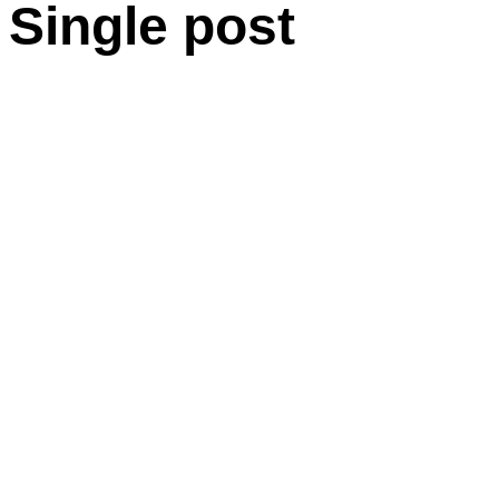
Single post
Komm zu den
GARNETS
Die Garnets wollen in erster Linie eine Plattform für den
Breitensport Basketball sein.
Fotos