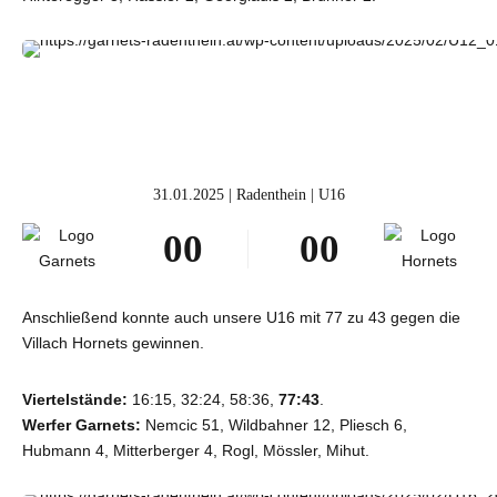
6
6
6
6
7
7
7
7
8
8
8
8
9
9
9
9
0
0
0
0
31.01.2025 | Radenthein | U16
0
0
0
0
1
1
1
1
2
2
2
2
Anschließend konnte auch unsere U16 mit 77 zu 43 gegen die
Villach Hornets gewinnen.
3
3
3
3
4
4
4
4
Viertelstände:
16:15, 32:24, 58:36,
77:43
.
Werfer Garnets:
Nemcic 51, Wildbahner 12, Pliesch 6,
5
5
5
5
Hubmann 4, Mitterberger 4, Rogl, Mössler, Mihut.
6
6
6
6