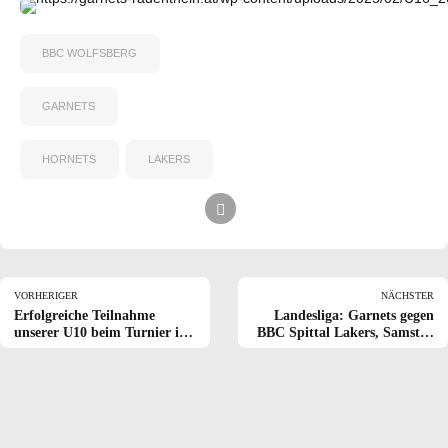
7
7
7
7
8
8
8
8
BBC WOLFSBERG
9
9
9
9
GARNETS
0
0
0
0
HORNETS
LAKERS
VORHERIGER
NÄCHSTER
Erfolgreiche Teilnahme
Landesliga: Garnets gegen
unserer U10 beim Turnier in
BBC Spittal Lakers, Samstag
Spittal
08.02.2024 um 18.00 Uhr
Sporthalle Radenthein