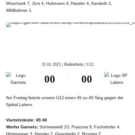
5
5
5
5
Woschank 7, Jürs 4, Hubmann 4, Hassler 4, Kanduth 2,
6
6
6
6
Wildbahner 1.
7
7
7
7
8
8
8
8
9
9
9
9
0
0
0
0
31.01.2025 | Radenthein | U12
0
0
0
0
1
1
1
1
2
2
2
2
Am Freitag feierte unsere U12 einen 45 zu 40 Sieg gegen die
Spittal Lakers.
3
3
3
3
4
4
4
4
Viertelstände:
45:40
Werfer Garnets:
Schneeweiß 23, Prascina 9, Fuchshofer 4,
5
5
5
5
Hinteregger 3, Hassler 2, Georgiadis 2, Brunner 2.