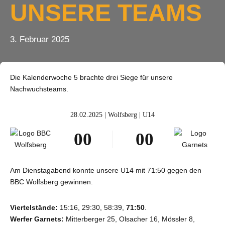
UNSERE TEAMS
3. Februar 2025
Die Kalenderwoche 5 brachte drei Siege für unsere
Nachwuchsteams.
28.02.2025 | Wolfsberg | U14
0
0
0
0
1
1
1
1
2
2
2
2
Am Dienstagabend konnte unsere U14 mit 71:50 gegen den
BBC Wolfsberg gewinnen.
3
3
3
3
4
4
4
4
Viertelstände:
15:16, 29:30, 58:39,
71:50
.
Werfer Garnets:
Mitterberger 25, Olsacher 16, Mössler 8,