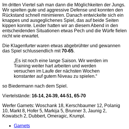
Im dritten Viertel sah man dann die Möglichkeiten der Jungs.
Wir spielten gute und aggressive Defense und konnten den
Rückstand schnell minimieren. Danach entwickelte sich ein
knappes und ausgeglichenes Spiel, das auf beide Seiten
kippen konnte. Leider hatten wir an diesem Abend in den
entscheidenden Situationen etwas Pech und die Würfe fielen
nicht wie erwartet.
Die Klagenfurter waren etwas abgebrühter und gewannen
das Spiel schlussendlich mit
70-65
.
„Es ist noch eine lange Saison. Wir werden im
Training weiter hart arbeiten und werden
versuchen im Laufe der nächsten Wochen
konstanter auf gutem Niveau zu spielen.“
so Biedermann nach dem Spiel.
Viertelstände:
16-14, 24-39, 44-51, 65-70
Werfer Garnets: Woschank 18, Kerschbaumer 12, Polanig
10, Markt 8, Hofer 5, Markija 5, Brunner 3, Jaunig 2,
Kowatsch 2, Dubbert, Omeragic, Krumpl.
Garnets