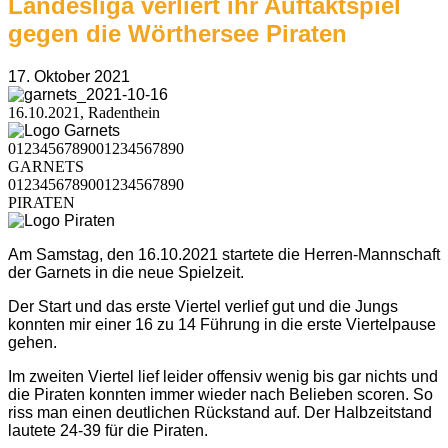
Landesliga verliert ihr Auftaktspiel
gegen die Wörthersee Piraten
17. Oktober 2021
16.10.2021, Radenthein
0
1
2
3
4
5
6
7
8
9
0
0
1
2
3
4
5
6
7
8
9
0
GARNETS
0
1
2
3
4
5
6
7
8
9
0
0
1
2
3
4
5
6
7
8
9
0
PIRATEN
Am Samstag, den 16.10.2021 startete die Herren-Mannschaft
der Garnets in die neue Spielzeit.
Der Start und das erste Viertel verlief gut und die Jungs
konnten mir einer 16 zu 14 Führung in die erste Viertelpause
gehen.
Im zweiten Viertel lief leider offensiv wenig bis gar nichts und
die Piraten konnten immer wieder nach Belieben scoren. So
riss man einen deutlichen Rückstand auf. Der Halbzeitstand
lautete 24-39 für die Piraten.