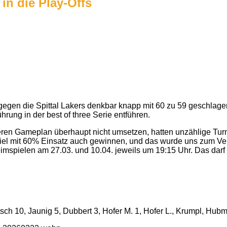
in die Play-Offs
 gegen die Spittal Lakers denkbar knapp mit 60 zu 59 geschlage
hrung in der best of three Serie entführen.
eren Gameplan überhaupt nicht umsetzen, hatten unzählige Turn
iel mit 60% Einsatz auch gewinnen, und das wurde uns zum Verhä
imspielen am 27.03. und 10.04. jeweils um 19:15 Uhr. Das darf 
ch 10, Jaunig 5, Dubbert 3, Hofer M. 1, Hofer L., Krumpl, Hubm