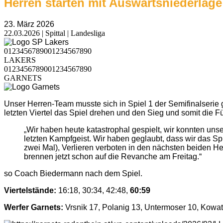
Herren starten mit Auswärtsniederlage 
23. März 2026
22.03.2026 | Spittal | Landesliga
0
1
2
3
4
5
6
7
8
9
0
0
1
2
3
4
5
6
7
8
9
0
LAKERS
0
1
2
3
4
5
6
7
8
9
0
0
1
2
3
4
5
6
7
8
9
0
GARNETS
Unser Herren-Team musste sich in Spiel 1 der Semifinalserie
letzten Viertel das Spiel drehen und den Sieg und somit die Fü
„Wir haben heute katastrophal gespielt, wir konnten uns
letzten Kampfgeist. Wir haben geglaubt, dass wir das Sp
zwei Mal), Verlieren verboten in den nächsten beiden He
brennen jetzt schon auf die Revanche am Freitag.“
so Coach Biedermann nach dem Spiel.
Viertelstände:
16:18, 30:34, 42:48,
60:59
Werfer Garnets:
Vrsnik 17, Polanig 13, Untermoser 10, Kowats