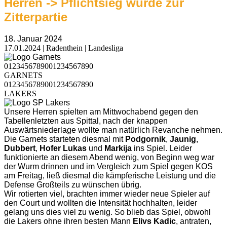
Herren -> Pflichtsieg wurde zur
Zitterpartie
18. Januar 2024
17.01.2024 | Radenthein | Landesliga
0
1
2
3
4
5
6
7
8
9
0
0
1
2
3
4
5
6
7
8
9
0
GARNETS
0
1
2
3
4
5
6
7
8
9
0
0
1
2
3
4
5
6
7
8
9
0
LAKERS
Unsere Herren spielten am Mittwochabend gegen den
Tabellenletzten aus Spittal, nach der knappen
Auswärtsniederlage wollte man natürlich Revanche nehmen.
Die Garnets starteten diesmal mit
Podgornik
,
Jaunig
,
Dubbert
,
Hofer Lukas
und
Markija
ins Spiel. Leider
funktionierte an diesem Abend wenig, von Beginn weg war
der Wurm drinnen und im Vergleich zum Spiel gegen KOS
am Freitag, ließ diesmal die kämpferische Leistung und die
Defense Großteils zu wünschen übrig.
Wir rotierten viel, brachten immer wieder neue Spieler auf
den Court und wollten die Intensität hochhalten, leider
gelang uns dies viel zu wenig. So blieb das Spiel, obwohl
die Lakers ohne ihren besten Mann
Elivs Kadic
, antraten,