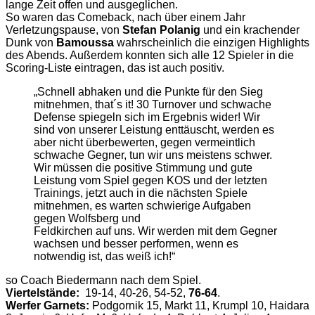
lange Zeit offen und ausgeglichen.
So waren das Comeback, nach über einem Jahr
Verletzungspause, von
Stefan Polanig
und ein krachender
Dunk von
Bamoussa
wahrscheinlich die einzigen Highlights
des Abends. Außerdem konnten sich alle 12 Spieler in die
Scoring-Liste eintragen, das ist auch positiv.
„Schnell abhaken und die Punkte für den Sieg
mitnehmen, that´s it! 30 Turnover und schwache
Defense spiegeln sich im Ergebnis wider! Wir
sind von unserer Leistung enttäuscht, werden es
aber nicht überbewerten, gegen vermeintlich
schwache Gegner, tun wir uns meistens schwer.
Wir müssen die positive Stimmung und gute
Leistung vom Spiel gegen KOS und der letzten
Trainings, jetzt auch in die nächsten Spiele
mitnehmen, es warten schwierige Aufgaben
gegen Wolfsberg und
Feldkirchen auf uns. Wir werden mit dem Gegner
wachsen und besser performen, wenn es
notwendig ist, das weiß ich!“
so Coach Biedermann nach dem Spiel.
Viertelstände:
19-14, 40-26, 54-52,
76-64
.
Werfer Garnets:
Podgornik 15, Markt 11, Krumpl 10, Haidara