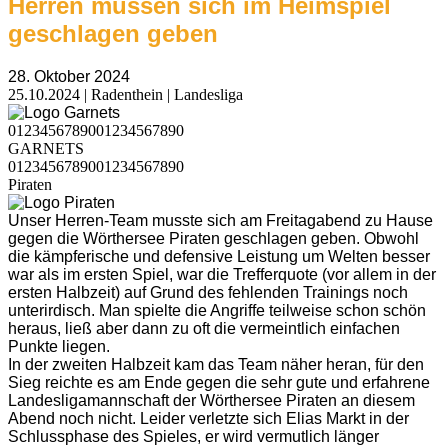
Herren müssen sich im Heimspiel
geschlagen geben
28. Oktober 2024
25.10.2024 | Radenthein | Landesliga
0
1
2
3
4
5
6
7
8
9
0
0
1
2
3
4
5
6
7
8
9
0
GARNETS
0
1
2
3
4
5
6
7
8
9
0
0
1
2
3
4
5
6
7
8
9
0
Piraten
Unser Herren-Team musste sich am Freitagabend zu Hause
gegen die Wörthersee Piraten geschlagen geben. Obwohl
die kämpferische und defensive Leistung um Welten besser
war als im ersten Spiel, war die Trefferquote (vor allem in der
ersten Halbzeit) auf Grund des fehlenden Trainings noch
unterirdisch. Man spielte die Angriffe teilweise schon schön
heraus, ließ aber dann zu oft die vermeintlich einfachen
Punkte liegen.
In der zweiten Halbzeit kam das Team näher heran, für den
Sieg reichte es am Ende gegen die sehr gute und erfahrene
Landesligamannschaft der Wörthersee Piraten an diesem
Abend noch nicht. Leider verletzte sich Elias Markt in der
Schlussphase des Spieles, er wird vermutlich länger