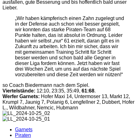
ausfallen, gute Besserung und bis hoffentlich bald unser
Lieber.
„Wir haben kämpferisch einen Zahn zugelegt und
in der Defense auch schon viel besser gespielt,
wir konnten das starke Piraten-Team auf 68
Punkte halten, das ist absolut in Ordnung. Leider
haben wir selbst „nur“ 61 erzielt, daran gilt es in
Zukunft zu arbeiten. Ich bin mir sicher, dass wir
mit gemeinsamen Training Schritt für Schritt
besser werden und schon bald alle Gegner in
dieser Liga fordern können. Jetzt haben wir fast
drei Wochen Zeit, um uns auf das nächste Spiel
vorzubereiten und diese Zeit werden wir nützen!“
so Coach Biedermann nach dem Spiel.
Viertelstände:
12:10, 23:35, 35:49,
61:68
.
Werfer Garnets:
Hofer Maxi 14, Untermoser 13, Markt 12,
Krumpl 7, Jaunig 7, Polanig 6, Lengfellner 2, Dubbert, Hofer
L., Wildbahner, Nemcic, Hubmann
Garnets
Piraten