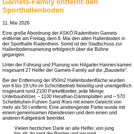
Garnets-Family entfernt den
Sporthallenboden
11. Mai 2026
Eine große Abordnung der ASKÖ Radenthein Garnets
entfernte am Freitag, dem 8. Mai den alten Hallenboden in
der Sporthalle Radenthein. Somit ist der Stadtschuss zur
Hallenbodensanierung erfolgreich über die Bühne
gegangen.
Unter der Führung und Planung von Hilgarter Hannes kamen
insgesamt 27 Helfer der Garnets-Family auf die „Baustelle“.
Bei der Entfernung der 850m2 Hallenbodenfläche wurden
von 6 bis 19 Uhr im Schichtbetrieb freiwillig und unentgeltlich
insgesamt rund 2100 Parkettbretter, jede Menge
Unterbauhölzer, ~ 1100 Herathan-Dämmplatten und ~ 570
Scheibtruhen-Fuhren Sand /Kies mit einem Gewicht von
mehr als 50 t entfernt. Eine anstrengende Partie wurde mit
einem gemeinsamen Abendessen und dem einen und
anderen Kaltgetränk beendet.
Vielen herzlichen Dank an alle Helfer, von jung
bis alt- ihr seid die Besten und wir sind