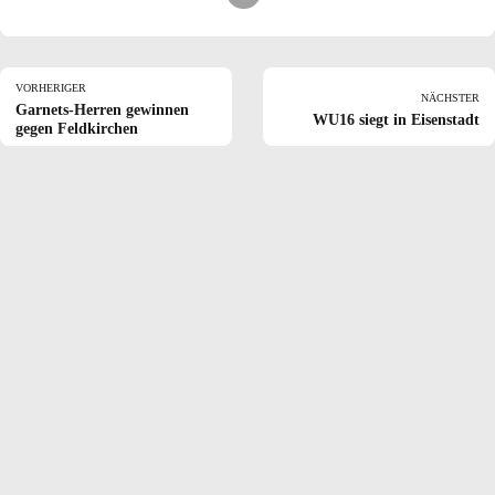
VORHERIGER
NÄCHSTER
Garnets-Herren gewinnen
WU16 siegt in Eisenstadt
gegen Feldkirchen
Komm zu den
GARNETS
Die Garnets wollen in erster Linie eine Plattform für den Breitensport
Basketball sein.